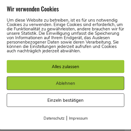
Wir verwenden Cookies
Um diese Website zu betreiben, ist es für uns notwendig
Cookies zu verwenden. Einige Cookies sind erforderlich, um
die Funktionalität zu gewährleisten, andere brauchen wir für
Corporate Fitness Partner
unsere Statistik. Die Einwilligung umfasst die Speicherung
von Informationen auf Ihrem Endgerät, das Auslesen
März 18, 2026
personenbezogener Daten sowie deren Verarbeitung. Sie
können die Einstellungen jederzeit aufrufen und Cookies
Bei uns könnt ihr ohne Mehrkosten
auch nachträglich jederzeit abwählen.
über Hansefit und Egym Wellpass
einchecken!
Alles zulassen
Ablehnen
Einzeln bestätigen
|
Datenschutz
Impressum