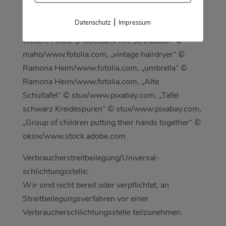
www.matthias-baumgartner.de, Peter
Langenhahn, Tanja Leodoler, Pia Baumann, Bloc-
|
Datenschutz
Impressum
Hütten-Team
weitere Fotos: „Hobelbank mit Schrauben“ ©
maho/www.fotolia.com, „vintage hairdryer“ ©
Ramona Heim/www.fotolia.com, „umbrella“ ©
Ramona Heim/www.fotolia.com, „Alte
Schultafel“ © stux/www.pixabay.com, „Tafel
schwarz Kreidespuren“ © stux/www.pixabay.com,
„Group of children putting their hands together“ ©
oksix/www.stock.adobe.com
Verbraucher­streit­beilegung/Universal­
schlichtungs­stelle:
Wir sind nicht bereit oder verpflichtet, an
Streitbeilegungsverfahren vor einer
Verbraucherschlichtungsstelle teilzunehmen.