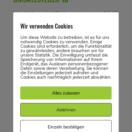
Umsatzsteuer-Identifikationsnummer gemäß § 27
a Umsatzsteuergesetz:
Wir verwenden Cookies
DE363909995
Um diese Website zu betreiben, ist es für uns
EU-Streitschlichtung:
notwendig Cookies zu verwenden. Einige
Cookies sind erforderlich, um die Funktionalität
Die Europäische Kommission stellt eine Plattform
zu gewährleisten, andere brauchen wir für
unsere Statistik. Die Einwilligung umfasst die
zur Online-Streitbeilegung (OS) bereit:
Speicherung von Informationen auf Ihrem
Endgerät, das Auslesen personenbezogener
https://ec.europa.eu/consumers/odr/. Unsere E-
Daten sowie deren Verarbeitung. Sie können
die Einstellungen jederzeit aufrufen und
Mail-Adresse finden Sie oben im Impressum.
Cookies auch nachträglich jederzeit abwählen.
BILD & MEDIEN
Alles zulassen
Webdesign, Konzeption und Entwicklung
Ablehnen
leodolter-grafik.de
Die Urheber der Fotos auf dieser Webseite: ©
Einzeln bestätigen