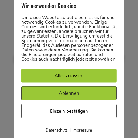
Informiere dich zum passenden Angebot für
Wir verwenden Cookies
jedes Alter.
Um diese Website zu betreiben, ist es für uns
notwendig Cookies zu verwenden. Einige
Cookies sind erforderlich, um die Funktionalität
KINDER & BOULDERN
zu gewährleisten, andere brauchen wir für
unsere Statistik. Die Einwilligung umfasst die
Speicherung von Informationen auf Ihrem
Endgerät, das Auslesen personenbezogener
Daten sowie deren Verarbeitung. Sie können
die Einstellungen jederzeit aufrufen und
Bouldern im Alter von 14 bis 17
Cookies auch nachträglich jederzeit abwählen.
Jahren?
Alles zulassen
Mit Einverständniserklärung Deiner Eltern kein
Ablehnen
Problem.
Einzeln bestätigen
EINVERSTÄNDNISERKLÄRUNG
|
Datenschutz
Impressum