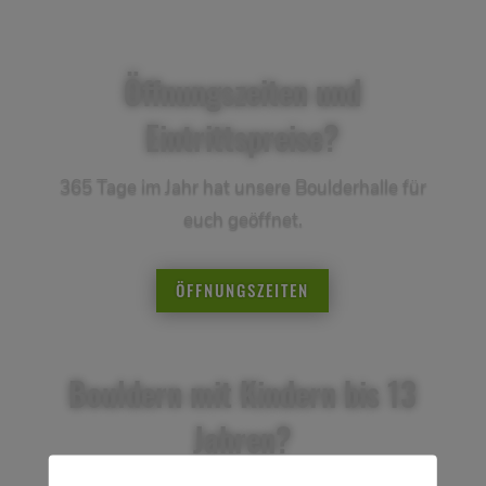
Öffnungszeiten und
Eintrittspreise?
365 Tage im Jahr hat unsere Boulderhalle für
euch geöffnet.
ÖFFNUNGSZEITEN
Bouldern mit Kindern bis 13
Jahren?