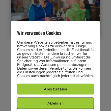
Wir verwenden Cookies
SERVICE-MITARBEITER*IN FÜR THEKE,
Um diese Website zu betreiben, ist es für uns
notwendig Cookies zu verwenden. Einige
BISTRO UND BOULDERSHOP
Cookies sind erforderlich, um die Funktionalität
zu gewährleisten, andere brauchen wir für
unsere Statistik. Die Einwilligung umfasst die
Speicherung von Informationen auf Ihrem
Endgerät, das Auslesen personenbezogener
Daten sowie deren Verarbeitung. Sie können
die Einstellungen jederzeit aufrufen und
Cookies auch nachträglich jederzeit abwählen.
Klicke einfach auf die Ausschreibungen, dort
Alles zulassen
kannst du sehen, wann wir wieder neue
Mitarbeiter*innen suchen werden!
Ablehnen
Schicke uns auch gern zwischendurch deine