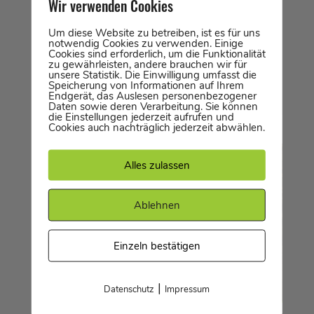
Wir verwenden Cookies
vom Sport abhalten? Dann profitierst
Um diese Website zu betreiben, ist es für uns
du definitiv von unserem Summer-
notwendig Cookies zu verwenden. Einige
Special. Der Kauf einer Monatskarte
Cookies sind erforderlich, um die Funktionalität
zu gewährleisten, andere brauchen wir für
lohnt sich damit schon ab drei
unsere Statistik. Die Einwilligung umfasst die
Speicherung von Informationen auf Ihrem
Besuchen pro Monat! Jede Karte...
Endgerät, das Auslesen personenbezogener
Daten sowie deren Verarbeitung. Sie können
die Einstellungen jederzeit aufrufen und
Cookies auch nachträglich jederzeit abwählen.
Alles zulassen
Ablehnen
Einzeln bestätigen
|
Datenschutz
Impressum