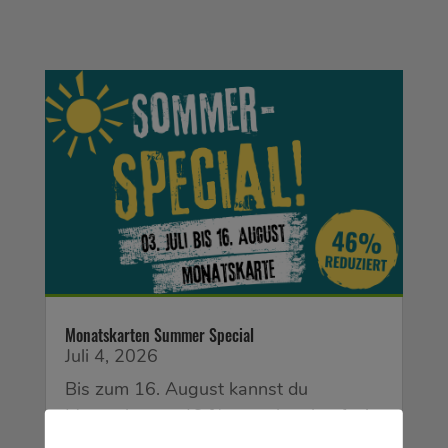
Monatskarten Summer Special
Juli 4, 2026
Bis zum 16. August kannst du
Monatskarten 46 % günstiger kaufen!
Du lässt dich auch im Sommer nicht