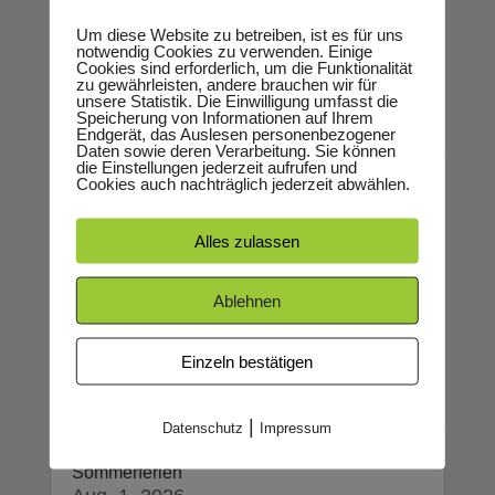
damit schon ab drei Besuchen pro
Um diese Website zu betreiben, ist es für uns
Monat! Jede Karte...
notwendig Cookies zu verwenden. Einige
Cookies sind erforderlich, um die Funktionalität
zu gewährleisten, andere brauchen wir für
unsere Statistik. Die Einwilligung umfasst die
Speicherung von Informationen auf Ihrem
Endgerät, das Auslesen personenbezogener
Daten sowie deren Verarbeitung. Sie können
die Einstellungen jederzeit aufrufen und
Cookies auch nachträglich jederzeit abwählen.
Die nächsten Umschraubtermine
Dez. 10, 2025
Alles zulassen
Fast jede Woche schrauben wir für
euch montags und dienstags neue
Ablehnen
Boulder!
Einzeln bestätigen
|
Datenschutz
Impressum
Sommerferien