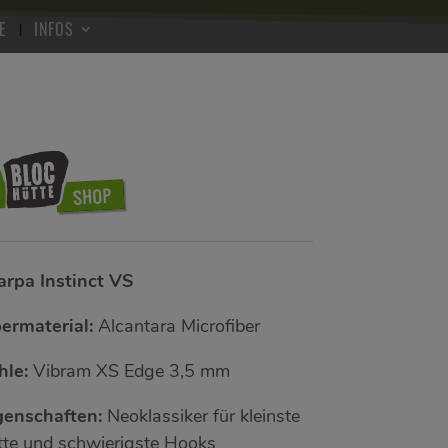
E
INFOS
arpa Instinct VS
ermaterial:
Alcantara Microfiber
hle:
Vibram XS Edge 3,5 mm
genschaften:
Neoklassiker für kleinste
itte und schwierigste Hooks