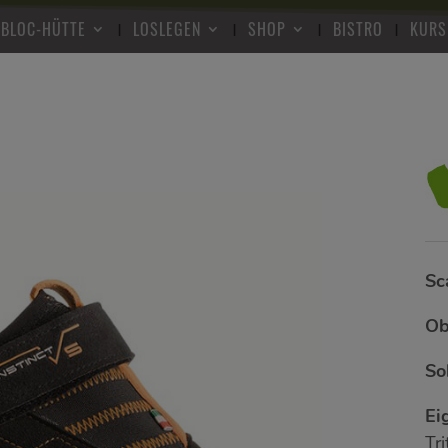
 BLOC-HÜTTE
LOSLEGEN
SHOP
BISTRO
KURS
Sc
Ob
So
Ei
Tr