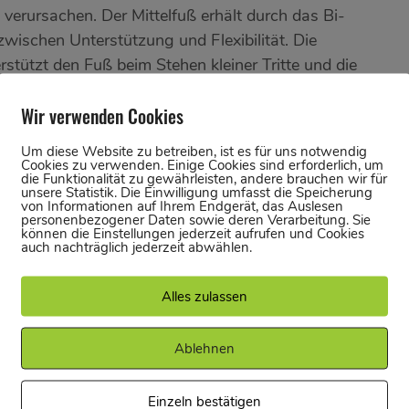
verursachen. Der Mittelfuß erhält durch das Bi-
wischen Unterstützung und Flexibilität. Die
rstützt den Fuß beim Stehen kleiner Tritte und die
s sowie der mittelstarke Downturn und die
Wir verwenden Cookies
ekte Kraftübertragung und eine präzise Spitze.
der Ferse und das Toe-Patch im Zehenbereich
Um diese Website zu betreiben, ist es für uns notwendig
igenschaften. Das unterstützende Vibram XS
Cookies zu verwenden. Einige Cookies sind erforderlich, um
die Funktionalität zu gewährleisten, andere brauchen wir für
ür eine gute Unterstützung für kleine Tritte.
unsere Statistik. Die Einwilligung umfasst die Speicherung
von Informationen auf Ihrem Endgerät, das Auslesen
personenbezogener Daten sowie deren Verarbeitung. Sie
können die Einstellungen jederzeit aufrufen und Cookies
auch nachträglich jederzeit abwählen.
Alles zulassen
Alle
Herren
Ablehnen
Einzeln bestätigen